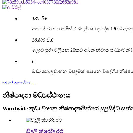
130 යි
+
අපගේ වාහන මගින් රටවල් සහ ප්‍රදේශ 130ක් අල
36
,
800 යි
,
0
ලොව පුරා මිලියන 20කට අධික නිවාස සංඛ්‍යාවක්
6
වඩා හොඳ වාහන විසඳුමක් සපයන විදේශීය නිෂ්පාද
තවත් බලන්න...
නිෂ්පාදන මධ්‍යස්ථානය
Wordwide කුඩා වාහන නිෂ්පාදකයින්ගේ සුප්‍රසිද්ධ සන
විදුලි ත්‍රිරෝද රථ