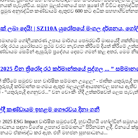
ේශනයක් පැවැත්වීය. සමූහ මූලස්ථානයේ සහ ෂුෂෝ හි විවිධ අන
මුඛ අනුබද්ධිත කණ්ඩායම් ඇතුළුව 600 කට අධික සහභාගිවන්නන් පි
යක් ලබා දෙයි! | SZ110A යුරෝපයේ මංගල දර්ශනය, ගෝලී
, සමාගමේ ගෝලීයකරණ උපාය මාර්ගය පෙබරවාරි මාසයේදී ශක්තිමත
‍රිරෝද රථය යුරෝපයට ප්‍රථම වරට නැව්ගත කිරීමේ දියත් කිරීමේ උත්
්ඩායම සෙමින් ඇසුරුම් ප්‍රදේශය දෙසට ගමන් කළ අතර, මෙම නිෂ්ප
25 චීන ත්‍රිරෝද රථ කර්මාන්තයේ පුද්ගල ... ” සම්මානයෙ
ිකුත් කිරීමේ සමුළුව සහ වාර්ෂික සම්මාන උළෙල” - ජාතික යතුරුපැ
යතුරුපැදි කර්මාන්ත සංගමය ඇතුළු බලයලත් ආයතනවල සහාය ඇතිව 
 “යතුරුපැදි අගනුවර...” වන චොංකිං හිදී උත්කර්ෂවත් ලෙස පැවැත්
ේදී කණ්ඩායම ඉහළම ගෞරවය දිනා ගනී
025 ESG Impact වාර්ෂික සමුළුවේදී, හුවායිහයි හෝල්ඩින් සමූහයට
ය සඳහා විශේෂ උපහාර සම්මානය” පිරිනමන ලදී. චීනයේ ක්ෂුද්‍ර 
්ධනයට ඒකාබද්ධ කර ඇත. එහි මහජන සුභසාධනය...