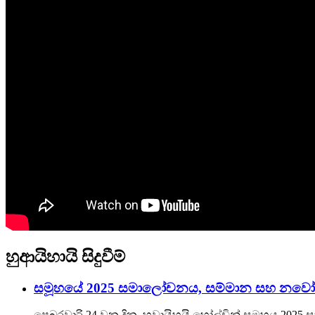
හුආයිහායි සිදුවීම්
සමූහයේ 2025 සමාලෝචනය, සම්මාන සහ නවෝත්
පෙබරවාරි 24 වන දින, හුවායිහයි හෝල්ඩින් සමූහය 202