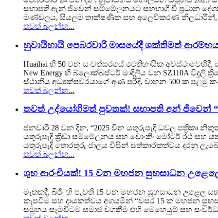
සභාපති ඇන් ජිවෙන් සම්මේලනයට සහභාගී වී ප්‍රධාන ද
මණ්ඩලය, සියලුම තාක්ෂණික සහ අලෙවිකරණ නිලධාරීන්, ප්‍ර
තවත් බලන්න...
හුවායිහායි පෙබරවාරි මාසයේදී ශක්තිමත් ආරම්භ
Huaihai හි 50 වන සංවත්සරයේ ඓතිහාසික අවස්ථාවෙහිදී
New Energy හි බ්ලොක්බස්ටර් මාදිලිය වන SZ110A විදුලි ත්
ස්ථානීය අධ්‍යක්ෂවරයාගේ අණ පරිදි, වාහන 500 ක පළමු කණ
තවත් බලන්න...
තවත් උද්යෝගිමත් පුවතක්! සභාපති අන් ජිවෙන් “20
ජනවාරි 28 වන දින, “2025 චීන යතුරුපැදි ධවල පත්‍රිකා න
යතුරුපැදි ක්‍රීඩා සම්මේලනය සහ චොංකිං මෝටර් රථ සහ 
යතුරුපැදි තොරතුරු ජාලය විසින් සත්කාරකත්වය දරනු ලැබේ -
තවත් බලන්න...
ශුභ ආරංචියක්! 15 වන මහජන සුභසාධන උළෙල
මෑතකදී, බීජිං හි පැවති 15 වන මහජන සුභසාධන උළෙල සහ 2
කැපවීම සහ දායකත්වය අගයමින් “වසර 15 ක මහජන සුභසාධන
සමූහය සැමවිටම සමාජ වගකීම එහි මෙහෙයුම් සහ සංවර