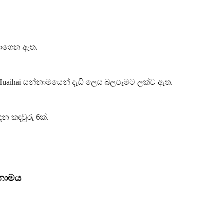
්ලාගෙන ඇත.
 Huaihai සන්නාමයෙන් දැඩි ලෙස බලපෑමට ලක්ව ඇත.
න කඳවුරු 6ක්.
්නාමය