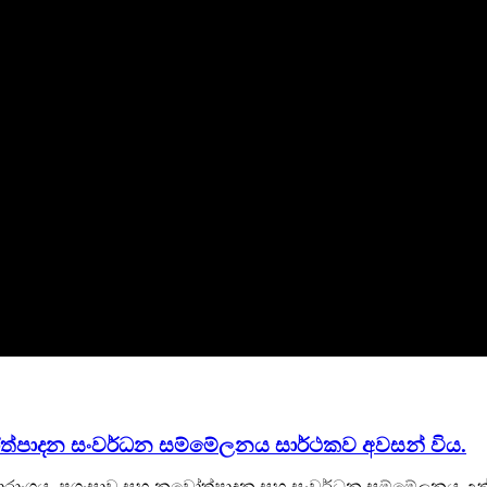
පාදන සංවර්ධන සම්මේලනය සාර්ථකව අවසන් විය.
5 සාරාංශය, ප්‍රශංසාව සහ නවෝත්පාදන සහ සංවර්ධන සම්මේලනය උ