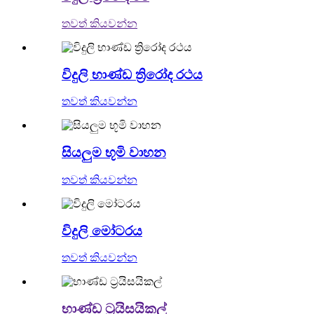
තවත් කියවන්න
විදුලි භාණ්ඩ ත්‍රිරෝද රථය
තවත් කියවන්න
සියලුම භූමි වාහන
තවත් කියවන්න
විදුලි මෝටරය
තවත් කියවන්න
භාණ්ඩ ට්‍රයිසයිකල්