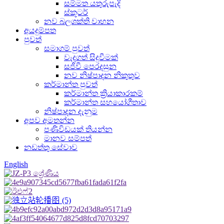
සම්මත යතුරුපැදි
ස්කූටර්
නව බලශක්ති වාහන
අයදුම්පත
පුවත්
සමාගම් පුවත්
වැදගත් සිදුවීමක්
සජීවී පෙරදසුන
නව නිෂ්පාදන නිකුතුව
කර්මාන්ත පුවත්
කර්මාන්ත ක්‍රියාකාරකම්
කර්මාන්ත සහයෝගීතාව
නිෂ්පාදන දැනුම
අපව අමතන්න
පණිවිඩයක් තියන්න
මානව සම්පත්
නඩත්තු සේවාව
English