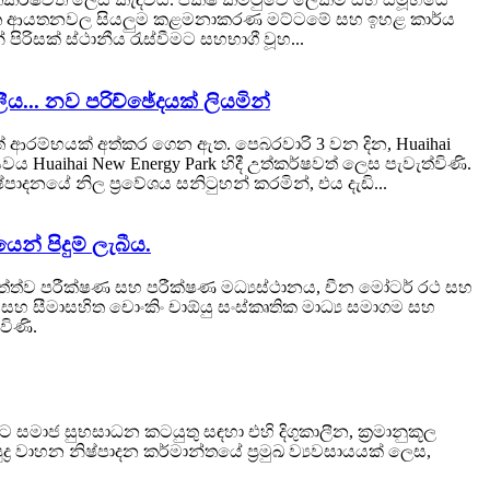
ුබද්ධිත ආයතනවල සියලුම කළමනාකරණ මට්ටමේ සහ ඉහළ කාර්ය
රිසක් ස්ථානීය රැස්වීමට සහභාගී වූහ...
ය... නව පරිච්ඡේදයක් ලියමින්
් ආරම්භයක් අත්කර ගෙන ඇත. පෙබරවාරි 3 වන දින, Huaihai
සවය Huaihai New Energy Park හිදී උත්කර්ෂවත් ලෙස පැවැත්විණි.
ාදනයේ නිල ප්‍රවේශය සනිටුහන් කරමින්, එය දැඩි...
න් පිදුම් ලැබීය.
දි තත්ත්ව පරීක්ෂණ සහ පරීක්ෂණ මධ්‍යස්ථානය, චීන මෝටර් රථ සහ
සහ සීමාසහිත චොංකිං චාඕයු සංස්කෘතික මාධ්‍ය සමාගම සහ
විණි.
 සමාජ සුභසාධන කටයුතු සඳහා එහි දිගුකාලීන, ක්‍රමානුකූල
වාහන නිෂ්පාදන කර්මාන්තයේ ප්‍රමුඛ ව්‍යවසායයක් ලෙස,