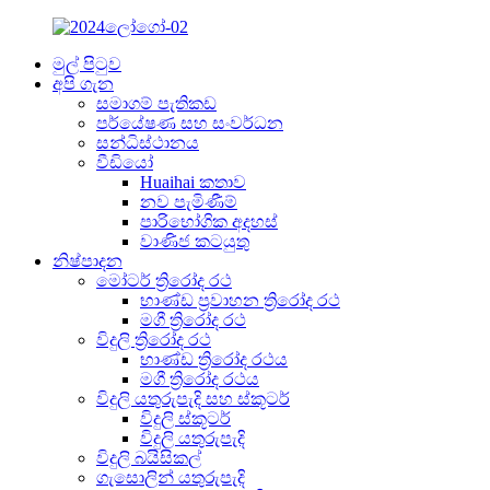
මුල් පිටුව
අපි ගැන
සමාගම් පැතිකඩ
පර්යේෂණ සහ සංවර්ධන
සන්ධිස්ථානය
වීඩියෝ
Huaihai කතාව
නව පැමිණීම්
පාරිභෝගික අදහස්
වාණිජ කටයුතු
නිෂ්පාදන
මෝටර් ත්‍රිරෝද රථ
භාණ්ඩ ප්‍රවාහන ත්‍රිරෝද රථ
මගී ත්‍රිරෝද රථ
විදුලි ත්‍රිරෝද රථ
භාණ්ඩ ත්‍රිරෝද රථය
මගී ත්‍රිරෝද රථය
විදුලි යතුරුපැදි සහ ස්කූටර්
විදුලි ස්කූටර්
විදුලි යතුරුපැදි
විදුලි බයිසිකල්
ගැසොලින් යතුරුපැදි