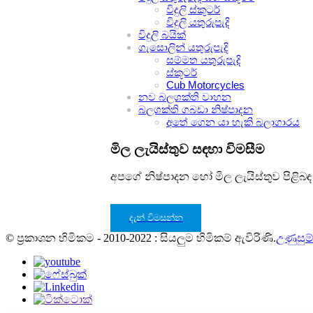
විදුලි ස්කූටර්
විදුලි යතුරුපැදි
විදුලි බයික්
ගැසොලින් යතුරුපැදි
සම්මත යතුරුපැදි
ස්කූටර්
Cub Motorcycles
නව බලශක්ති වාහන
බලශක්ති ගබඩා නිෂ්පාදන
අතේ ගෙන යා හැකි බලාගාරය
මිල ලැයිස්තුව සඳහා විමසීම
අපගේ නිෂ්පාදන හෝ මිල ලැයිස්තුව පිළිබ
දැන් විමසන්න
© ප්‍රකාශන හිමිකම - 2010-2022 : සියලුම හිමිකම් ඇවිරිණි.
උණුසුම