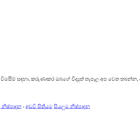
ඳ විමසීම් සඳහා, කරුණාකර ඔබගේ විද්‍යුත් තැපෑල අප වෙත තබන්න,
් නිෂ්පාදන
-
අඩවි සිතියම
සියලුම නිෂ්පාදන