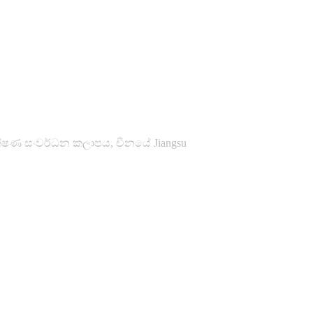
තාක්ෂණ සංවර්ධන කලාපය, චීනයේ Jiangsu