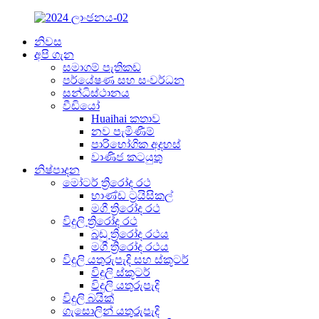
නිවස
අපි ගැන
සමාගම් පැතිකඩ
පර්යේෂණ සහ සංවර්ධන
සන්ධිස්ථානය
වීඩියෝ
Huaihai කතාව
නව පැමිණීම්
පාරිභෝගික අදහස්
වාණිජ කටයුතු
නිෂ්පාදන
මෝටර් ත්‍රිරෝද රථ
භාණ්ඩ ට්‍රයිසිකල්
මගී ත්‍රිරෝද රථ
විදුලි ත්‍රිරෝද රථ
බඩු ත්‍රිරෝද රථය
මගී ත්‍රිරෝද රථය
විදුලි යතුරුපැදි සහ ස්කූටර්
විදුලි ස්කූටර්
විදුලි යතුරුපැදි
විදුලි බයික්
ගැසොලින් යතුරුපැදි