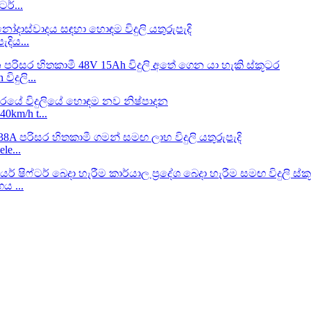
ර්...
දිය...
දුලි...
m/h t...
e...
ය ...