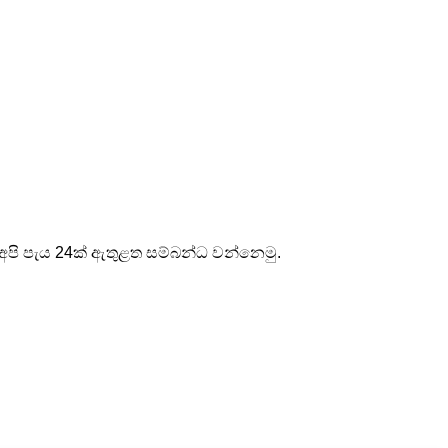
 අපි පැය 24ක් ඇතුළත සම්බන්ධ වන්නෙමු.