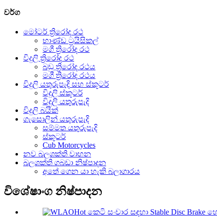
වර්ග
මෝටර් ත්‍රිරෝද රථ
භාණ්ඩ ට්‍රයිසිකල්
මගී ත්‍රිරෝද රථ
විදුලි ත්‍රිරෝද රථ
බඩු ත්‍රිරෝද රථය
මගී ත්‍රිරෝද රථය
විදුලි යතුරුපැදි සහ ස්කූටර්
විදුලි ස්කූටර්
විදුලි යතුරුපැදි
විදුලි බයික්
ගැසොලින් යතුරුපැදි
සම්මත යතුරුපැදි
ස්කූටර්
Cub Motorcycles
නව බලශක්ති වාහන
බලශක්ති ගබඩා නිෂ්පාදන
අතේ ගෙන යා හැකි බලාගාරය
විශේෂාංග නිෂ්පාදන