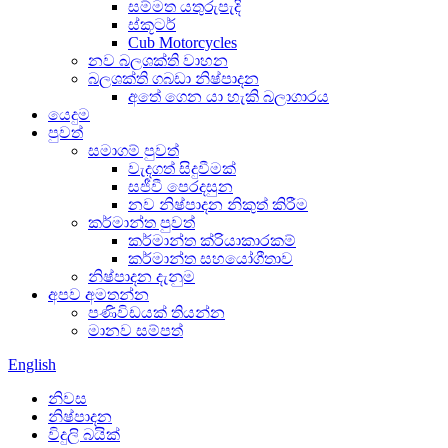
සම්මත යතුරුපැදි
ස්කූටර්
Cub Motorcycles
නව බලශක්ති වාහන
බලශක්ති ගබඩා නිෂ්පාදන
අතේ ගෙන යා හැකි බලාගාරය
යෙදුම
පුවත්
සමාගම් පුවත්
වැදගත් සිදුවීමක්
සජීවී පෙරදසුන
නව නිෂ්පාදන නිකුත් කිරීම
කර්මාන්ත පුවත්
කර්මාන්ත ක්රියාකාරකම්
කර්මාන්ත සහයෝගීතාව
නිෂ්පාදන දැනුම
අපව අමතන්න
පණිවිඩයක් තියන්න
මානව සම්පත්
English
නිවස
නිෂ්පාදන
විදුලි බයික්