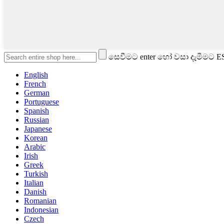
සෙවීමට enter හෝ වසා දැමීමට 
English
French
German
Portuguese
Spanish
Russian
Japanese
Korean
Arabic
Irish
Greek
Turkish
Italian
Danish
Romanian
Indonesian
Czech