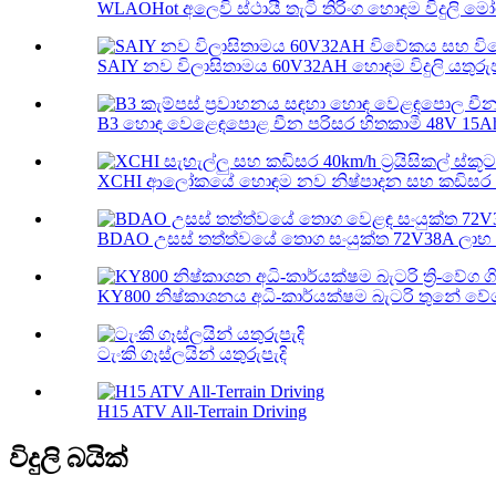
WLAOHot අලෙවි ස්ථායී තැටි තිරිංග හොඳම විදුලි මෝට
SAIY නව විලාසිතාමය 60V32AH හොඳම විදුලි යතුරුපැ
B3 හොඳ වෙළෙඳපොළ චීන පරිසර හිතකාමී 48V 15Ah වි
XCHI ආලෝකයේ හොඳම නව නිෂ්පාදන සහ කඩිසර 40k
BDAO උසස් තත්ත්වයේ තොග සංයුක්ත 72V38A ලාභ el
KY800 නිෂ්කාශනය අධි-කාර්යක්ෂම බැටරි තුනේ වේග
ටැංකි ගෑස්ලයින් යතුරුපැදි
H15 ATV All-Terrain Driving
විදුලි බයික්