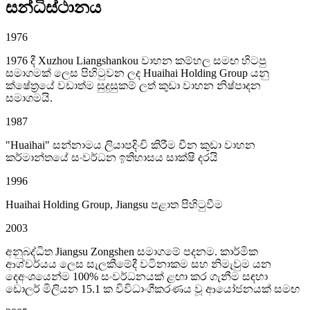
සන්ධිස්ථානය
1976
1976 දී Xuzhou Liangshankou වාහන කම්හල සමඟ හිටපු
සමාගමක් ලෙස පිහිටුවන ලද Huaihai Holding Group යනු
ක්ෂේත්‍රයේ වඩාත්ම සුදුසුකම් ලත් කුඩා වාහන නිෂ්පාදන
සමාගමයි.
1987
"Huaihai" සන්නාමය ලියාපදිංචි කිරීම චීන කුඩා වාහන
කර්මාන්තයේ සංවර්ධන ඉතිහාසය සාක්ෂි දරයි
1996
Huaihai Holding Group, Jiangsu පළාත පිහිටුවීම
2003
අනුබද්ධිත Jiangsu Zongshen සමාගමේ පදනම. කාර්මික
ආශ්චර්යය ලෙස සැලකීමේදී වටිනාකම සහ නිමැවුම යන
දෙඅංශයෙන්ම 100% සංවර්ධනයක් ළඟා කර ගැනීම සඳහා
ඩොලර් මිලියන 15.1 ක විවිධාංගීකරණය වූ ආයෝජනයක් සමඟ