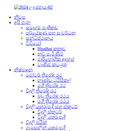
නිවස
අපි ගැන
සමාගම් පැතිකඩ
පර්යේෂණ සහ සංවර්ධන
සන්ධිස්ථානය
වීඩියෝ
Huaihai කතාව
නව පැමිණීම්
පාරිභෝගික අදහස්
වාණිජ කටයුතු
නිෂ්පාදන
මෝටර් ත්‍රිරෝද රථ
භාණ්ඩ ට්‍රයිසිකල්
මගී ත්‍රිරෝද රථ
විදුලි ත්‍රිරෝද රථ
බඩු ත්‍රිරෝද රථය
මගී ත්‍රිරෝද රථය
විදුලි යතුරුපැදි සහ ස්කූටර්
විදුලි ස්කූටර්
විදුලි යතුරුපැදි
විදුලි බයික්
ගැසොලින් යතුරුපැදි