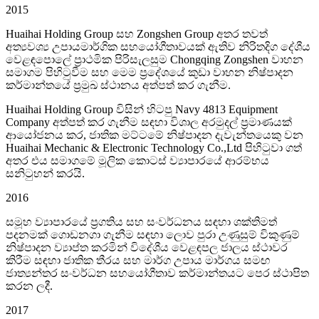
2015
Huaihai Holding Group සහ Zongshen Group අතර තවත්
අත්‍යවශ්‍ය උපායමාර්ගික සහයෝගීතාවයක් ඇතිව නිරිතදිග දේශීය
වෙළඳපොලේ ප්‍රාථමික පිරිසැලසුම Chongqing Zongshen වාහන
සමාගම පිහිටුවීම සහ මෙම ප්‍රදේශයේ කුඩා වාහන නිෂ්පාදන
කර්මාන්තයේ ප්‍රමුඛ ස්ථානය අත්පත් කර ගැනීම.
Huaihai Holding Group විසින් හිටපු Navy 4813 Equipment
Company අත්පත් කර ගැනීම සඳහා විශාල අරමුදල් ප්‍රමාණයක්
ආයෝජනය කර, ජාතික මට්ටමේ නිෂ්පාදන දැවැන්තයෙකු වන
Huaihai Mechanic & Electronic Technology Co.,Ltd පිහිටුවා ගත්
අතර එය සමාගමේ මූලික කොටස් ව්‍යාපාරයේ ආරම්භය
සනිටුහන් කරයි.
2016
සමූහ ව්‍යාපාරයේ ප්‍රගතිය සහ සංවර්ධනය සඳහා ශක්තිමත්
පදනමක් ගොඩනගා ගැනීම සඳහා ලොව පුරා උණුසුම් විකුණුම්
නිෂ්පාදන ව්‍යාප්ත කරමින් විදේශීය වෙළඳපල ජාලය ස්ථාවර
කිරීම සඳහා ජාතික තීරය සහ මාර්ග උපාය මාර්ගය සමඟ
ජාත්‍යන්තර සංවර්ධන සහයෝගීතාව කර්මාන්තයට පෙර ස්ථාපිත
කරන ලදී.
2017