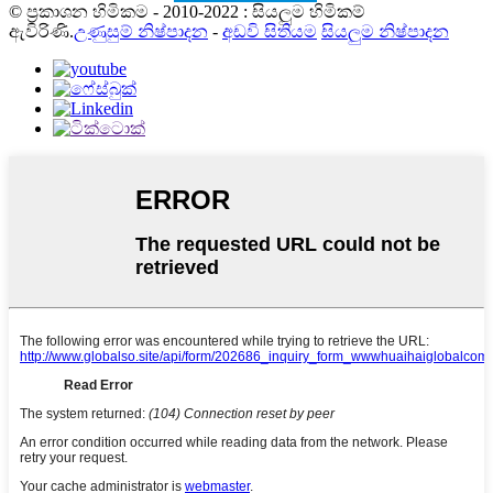
© ප්‍රකාශන හිමිකම - 2010-2022 : සියලුම හිමිකම්
ඇවිරිණි.
උණුසුම් නිෂ්පාදන
-
අඩවි සිතියම
සියලුම නිෂ්පාදන