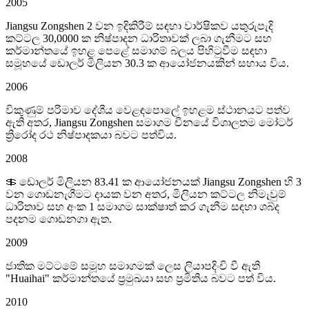
2005
Jiangsu Zongshen 2 වන ඉදිකිරීම් සඳහා වාර්ෂිකව යතුරුපැදි
කට්ටල 30,0000 ක නිෂ්පාදන ධාරිතාවක් ලබා ගැනීමට සහ
කර්මාන්තයේ ඉහළ පෙළේ සමාගම් බලය පිහිටුවීම සඳහා
සමූහයේ ඩොලර් මිලියන 30.3 ක ආයෝජනයකින් සහාය විය.
2006
විකුණුම් පරිමාව දේශීය වෙළඳපොලේ ඉහළම ස්ථානයට පත්ව
ඇති අතර, Jiangsu Zongshen සමාගම චීනයේ විශාලතම මෝටර්
ත්‍රිරෝද රථ නිෂ්පාදකයා බවට පත්විය.
2008
＄ ඩොලර් මිලියන 83.41 ක ආයෝජනයක් Jiangsu Zongshen හි 3
වන ගොඩනැගීමට දායක වන අතර, මිලියන කට්ටල නිමැවුම්
ධාරිතාව සහ අංක 1 සමාගම සාක්ෂාත් කර ගැනීම සඳහා ශබ්ද
පදනම ගොඩනගා ඇත.
2009
ජාතික මට්ටමේ සමූහ සමාගමක් ලෙස ලියාපදිංචි වී ඇති
"Huaihai" කර්මාන්තයේ ප්‍රමුඛයා සහ ප්‍රමිතිය බවට පත් විය.
2010