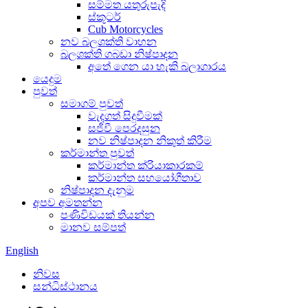
සම්මත යතුරුපැදි
ස්කූටර්
Cub Motorcycles
නව බලශක්ති වාහන
බලශක්ති ගබඩා නිෂ්පාදන
අතේ ගෙන යා හැකි බලාගාරය
යෙදුම
පුවත්
සමාගම් පුවත්
වැදගත් සිදුවීමක්
සජීවී පෙරදසුන
නව නිෂ්පාදන නිකුත් කිරීම
කර්මාන්ත පුවත්
කර්මාන්ත ක්රියාකාරකම්
කර්මාන්ත සහයෝගීතාව
නිෂ්පාදන දැනුම
අපව අමතන්න
පණිවිඩයක් තියන්න
මානව සම්පත්
English
නිවස
සන්ධිස්ථානය