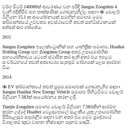
වර්ග මීටර් 140000ක් ආවරණය වන පරිදි Jiangsu Zongshen 4
වැනි ඉදිකිරීම් සහ තාක්ෂණික ගොඩනැඟිල්ල සඳහා ＄ ඩොලර්
මිලියන 15.1 ක ආයෝජනයක් සමඟින් සමාගම මෙම
කර්මාන්තයේ උච්චතම අවස්ථාවෙහි තවත් සන්ධිස්ථානයක්
අත්පත් කර ගත්තේය.
2011
Jiangsu Zongshen ඉලෙක්ට්‍රොනික් සහ යාන්ත්‍රික සමාගම, Huaihai
Holding Group සහ Zongshen Group අතර උපායමාර්ගික
සහයෝගීතාවය යටතේ ස්ථාපිත කර ඇති අතර එය ඉහළම
සංවර්ධනයේ තවත් අත්‍යාවශ්‍ය සැතපුම් මාර්ගයක් ලෙස ආරම්භ
විය.
2014
＄ EV කර්මාන්තයේ තවත් ප්‍රමුඛ සමාගමක් ගොඩනැගීම සඳහා
Jiangsu Huaihai New Energy Vehicle සමාගම පිහිටුවීමට ඩොලර්
මිලියන 7.583ක් ආයෝජනය කරන ලදී.
Tianjin Zongshen සමාගම ඩොලර් මිලියන 7.583කින් ආරම්භ
කරන ලද්දේ Huaibei වෙළඳපොලේ සැලකිය යුතු උපායමාර්ගික
පිරිසැලසුම සපුරාලීම සඳහා වන අතර එය මෙම ප්‍රදේශයේ
විශාලතම කුඩා වාහන නිෂ්පාදන පදනම සාදයි.