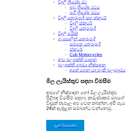
විදුලි ත්‍රිරෝද රථ
බඩු ත්‍රිරෝද රථය
මගී ත්‍රිරෝද රථය
විදුලි යතුරුපැදි සහ ස්කූටර්
විදුලි ස්කූටර්
විදුලි යතුරුපැදි
විදුලි බයික්
ගැසොලින් යතුරුපැදි
සම්මත යතුරුපැදි
ස්කූටර්
Cub Motorcycles
නව බලශක්ති වාහන
බලශක්ති ගබඩා නිෂ්පාදන
අතේ ගෙන යා හැකි බලාගාරය
මිල ලැයිස්තුව සඳහා විමසීම
අපගේ නිෂ්පාදන හෝ මිල ලැයිස්තුව
පිළිබඳ විමසීම් සඳහා, කරුණාකර ඔබගේ
විද්‍යුත් තැපෑල අප වෙත තබන්න, අපි පැය
24ක් ඇතුළත සම්බන්ධ වන්නෙමු.
දැන් විමසන්න