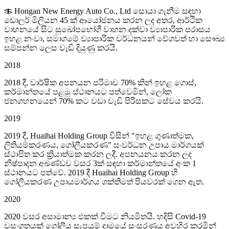
＄ Hongan New Energy Auto Co., Ltd සොයා ගැනීම සඳහා
ඩොලර් මිලියන 45 ක් ආයෝජනය කරන ලද අතර, ආර්ථික
වාහනයේ සිට සුඛෝපභෝගී වාහන දක්වා ව්‍යාපාරික පරාසය
ඉහළ නංවා, සමාගමේ ව්‍යාපාරික වර්ධනයන් වේගවත් හා සෞඛ්‍ය
සම්පන්න ලෙස වැඩි දියුණු කරයි.
2018
2018 දී, වාර්ෂික අපනයන පරිමාව 70% කින් ඉහළ ගොස්,
කර්මාන්තයේ පළමු ස්ථානයට පත්වෙමින්, ලෝක
ජනගහනයෙන් 70% කට වඩා වැඩි පිරිසකට සේවය කරයි.
2019
2019 දී, Huaihai Holding Group විසින් "ඉහළ ගුණාත්මක,
ලිතියම්කරණය, ගෝලීයකරණ" සංවර්ධන උපාය මාර්ගයක්
ස්ථාපිත කර ක්‍රියාත්මක කරන ලදී. අපනයනය කරන ලද
නිෂ්පාදන අඛණ්ඩව වසර 3ක් සඳහා කර්මාන්තයේ අංක 1
ස්ථානයට පත්වේ. 2019 දී Huaihai Holding Group හි
ගෝලීයකරණ උපායමාර්ගය ශක්තිමත් පියවරක් ගෙන ඇත.
2020
2020 වසර අසාමාන්‍ය එකක් වීමට නියමිතයි. හදිසි Covid-19
වසංගතයක් ගෝලීය සැපයුම් දාමයේ සංසරණය අවහිර කරමින්